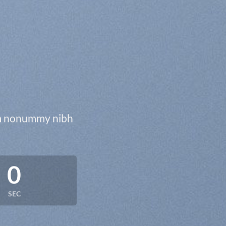
iam nonummy nibh
0
SEC