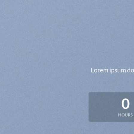
Lorem ipsum dol
0
HOURS