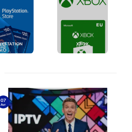
AYSTATION
XBOX
07
Avr