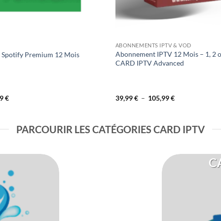
ABONNEMENTS IPTV & VOD
Abonnement IPTV 12 Mois – 1, 2 o
Spotify Premium 12 Mois
CARD IPTV Advanced
Le
Plage
49
€
39,99
€
–
105,99
€
prix
de
al
actuel
prix :
 :
est :
39,99 €
1 €.
45,49 €.
à
PARCOURIR LES CATÉGORIES CARD IPTV
105,99 €
C