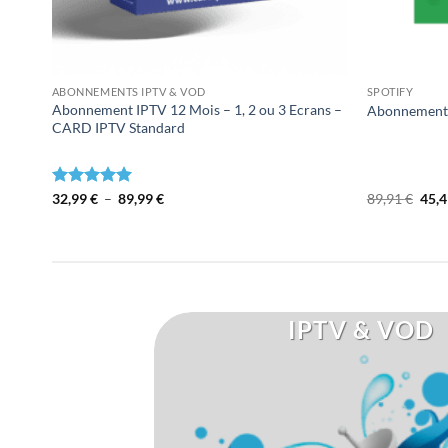
ABONNEMENTS IPTV & VOD
SPOTIFY
Abonnement IPTV 12 Mois – 1, 2 ou 3 Ecrans –
Abonnement 
CARD IPTV Standard
Plage
Le
Note
32,99
€
5.00
–
89,99
€
89,91
€
45,
de
prix
sur 5
prix :
initi
32,99 €
était
à
89,9
89,99 €
IPTV & VOD