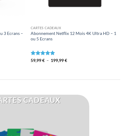
CARTES CADEAUX
u 3 Ecrans –
Abonnement Netflix 12 Mois 4K Ultra HD – 1
ou 5 Ecrans
Plage
Note
59,99
€
5.00
–
199,99
€
de
sur 5
prix :
59,99 €
à
199,99 €
ARTES CADEAUX