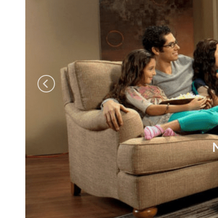
EC CARD IPTV:
VEAUX FILMS & SÉRIES
UTÉS CHAQUE JOUR
RD IPTV, c’est la garantie d’une liste VOD
 Mise à jour quotidiennement. Incluant ainsi
rties (Netflix, Prime Video, Disney+, HBO…)