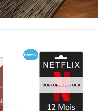
Promo !
Ajouter
Ajouter
à la liste
à la liste
de
de
souhaits
souhaits
RUPTURE DE STOCK