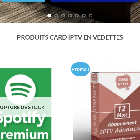
PRODUITS CARD IPTV EN VEDETTES
Promo !
Ajouter
à la liste
de
souhaits
UPTURE DE STOCK