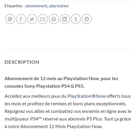
Étiquettes :
abonnement
,
playstation
DESCRIPTION
Abonnement de 12 mois au Playstation Now, pour les
consoles Sony Playstation PS4 & PS5.
Accédez aux meilleurs jeux du
PlayStation®Now
offerts tous
les mois et profitez de remises et bons plans exceptionnels.
Rejoignez vos alliés et combattez vos ennemis en ligne avec le
multijoueur PS4™ réservé aux abonnés PS Plus. Tout ça grâce
à notre Abonnement 12 Mois Playstation Now.