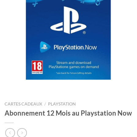
CARTES CADEAUX
/
PLAYSTATION
Abonnement 12 Mois au Playstation Now