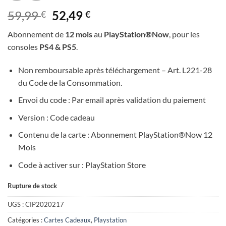
Le
Le
59,99
52,49
€
€
prix
prix
Abonnement de
12 mois
au
PlayStation®Now
, pour les
initial
actuel
consoles
PS4 & PS5
.
était :
est :
59,99 €.
52,49 €.
Non remboursable après téléchargement – Art. L221-28
du Code de la Consommation.
Envoi du code : Par email après validation du paiement
Version : Code cadeau
Contenu de la carte : Abonnement PlayStation®Now 12
Mois
Code à activer sur : PlayStation Store
Rupture de stock
UGS :
CIP2020217
Catégories :
Cartes Cadeaux
,
Playstation