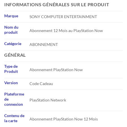
INFORMATIONS GÉNÉRALES SUR LE PRODUIT
Marque
SONY COMPUTER ENTERTAINMENT
Nom du
Abonnement 12 Mois au PlayStation Now
produit
Catégorie
ABONNEMENT
GÉNÉRAL
Type de
Abonnement PlayStation Now
Produit
Version
Code Cadeau
Plateforme
de
PlayStation Network
connexion
Contenu de
Abonnement PlayStation Now 12 Mois
la carte