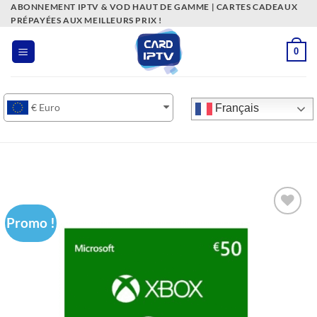
Passer
ABONNEMENT IPTV & VOD HAUT DE GAMME | CARTES CADEAUX
PRÉPAYÉES AUX MEILLEURS PRIX !
au
contenu
0
€
Euro
Français
Promo !
Ajouter
à la liste
de
souhaits