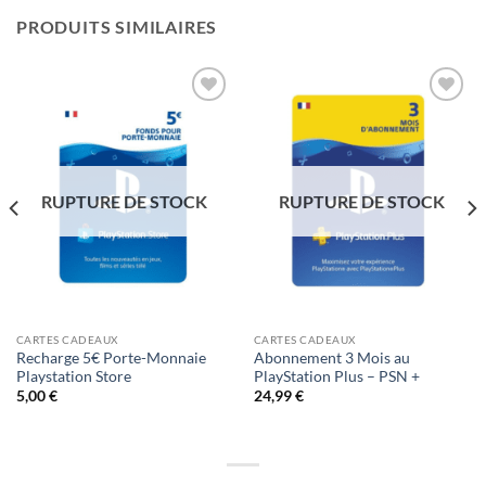
PRODUITS SIMILAIRES
Ajouter
Ajouter
à la liste
à la liste
de
de
RUPTURE DE STOCK
RUPTURE DE STOCK
souhaits
souhaits
CARTES CADEAUX
CARTES CADEAUX
Recharge 5€ Porte-Monnaie
Abonnement 3 Mois au
Playstation Store
PlayStation Plus – PSN +
5,00
€
24,99
€