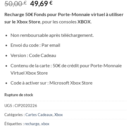
Le
Le
50,00
49,69
€
€
prix
prix
Recharge 50€ Fonds pour Porte-Monnaie virtuel à utiliser
initial
actuel
sur le Xbox Store
, pour les consoles
XBOX
.
était :
est :
50,00 €.
49,69 €.
Non remboursable après téléchargement.
Envoi du code : Par email
Version : Code Cadeau
Contenu de la carte : 50€ de crédit pour Porte-Monnaie
Virtuel Xbox Store
Code à activer sur : Microsoft Xbox Store
Rupture de stock
UGS :
CIP2020226
Catégories :
Cartes Cadeaux
,
Xbox
Étiquettes :
recharge
,
xbox