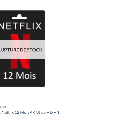
à
17,49 €
Ajouter
à la liste
de
souhaits
RUPTURE DE STOCK
EAUX
Netflix 12 Mois 4K Ultra HD – 1