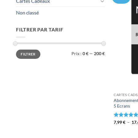
Cartes Cadeaux
Non classé
FILTRER PAR TARIF
Prix
Prix
Prix :
0 €
—
200 €
FILTRER
min
max
CARTES CAD
Abonnement 
5 Ecrans
Note
7,99
€
5.00
–
17
sur 5