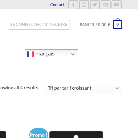
Contact
SE CONNECTER / S’INSCRIRE
0
PANIER /
0,00
€
Français
owing all 4 results
Promo !