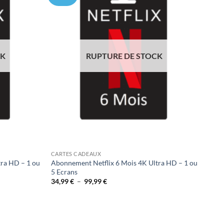
Ajouter
Ajouter
à la liste
à la liste
de
de
souhaits
souhaits
CK
RUPTURE DE STOCK
CARTES CADEAUX
tra HD – 1 ou
Abonnement Netflix 6 Mois 4K Ultra HD – 1 ou
5 Ecrans
Plage
34,99
€
–
99,99
€
de
prix :
34,99 €
à
99,99 €