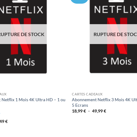
Ajouter
à la liste
de
souhaits
RUPTURE DE STOCK
RUPTURE DE STO
EAUX
CARTES CADEAUX
Netflix 1 Mois 4K Ultra HD – 1 ou
Abonnement Netflix 3 Mois 4K Ul
5 Ecrans
Plage
18,99
€
–
49,99
€
de
prix :
Plage
,49
€
18,99 €
de
à
prix :
49,99 €
7,99 €