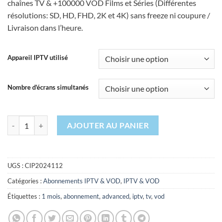
chaînes TV & +100000 VOD Films et Séries (Différentes
11,99 €
résolutions: SD, HD, FHD, 2K et 4K) sans freeze ni coupure /
à
Livraison dans l’heure.
30,99 €
Appareil IPTV utilisé
Nombre d'écrans simultanés
quantité de Abonnement IPTV 1 Mois - 1, 2 ou 3 Ecrans - CARD IPTV
AJOUTER AU PANIER
Alternative:
UGS :
CIP2024112
Catégories :
Abonnements IPTV & VOD
,
IPTV & VOD
Étiquettes :
1 mois
,
abonnement
,
advanced
,
iptv
,
tv
,
vod