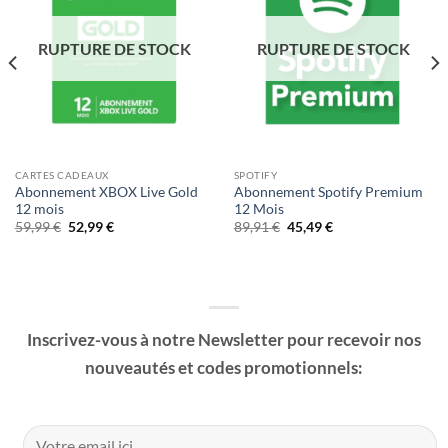
Ajouter
Ajouter
à la liste
à la liste
de
de
RUPTURE DE STOCK
RUPTURE DE STOCK
souhaits
souhaits
CARTES CADEAUX
SPOTIFY
Abonnement XBOX Live Gold
Abonnement Spotify Premium
12 mois
12 Mois
Le
Le
Le
Le
59,99
€
52,99
€
89,91
€
45,49
€
prix
prix
prix
prix
initial
actuel
initial
actuel
était :
est :
était :
est :
59,99 €.
52,99 €.
89,91 €.
45,49 €.
Inscrivez-vous à notre Newsletter pour recevoir nos
nouveautés et codes promotionnels: