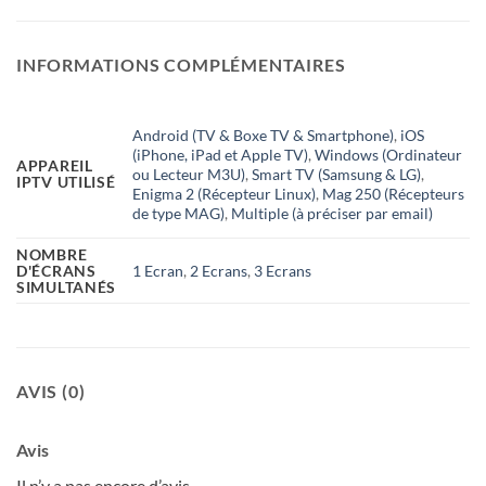
INFORMATIONS COMPLÉMENTAIRES
Android (TV & Boxe TV & Smartphone)
,
iOS
(iPhone, iPad et Apple TV)
,
Windows (Ordinateur
APPAREIL
ou Lecteur M3U)
,
Smart TV (Samsung & LG)
,
IPTV UTILISÉ
Enigma 2 (Récepteur Linux)
,
Mag 250 (Récepteurs
de type MAG)
,
Multiple (à préciser par email)
NOMBRE
1 Ecran
,
2 Ecrans
,
3 Ecrans
D'ÉCRANS
SIMULTANÉS
AVIS (0)
Avis
Il n’y a pas encore d’avis.