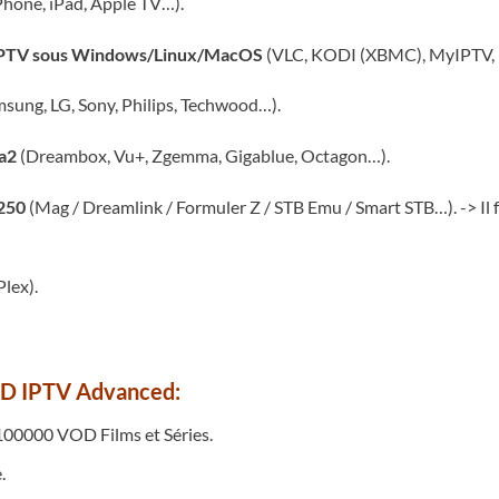
Phone, iPad, Apple TV…).
s IPTV sous Windows/Linux/MacOS
(VLC, KODI (XBMC), MyIPTV, P
sung, LG, Sony, Philips, Techwood…).
ma2
(Dreambox, Vu+, Zgemma, Gigablue, Octagon…).
250
(Mag / Dreamlink / Formuler Z / STB Emu / Smart STB…). -> Il f
Plex).
D IPTV Advanced:
00000 VOD Films et Séries.
.