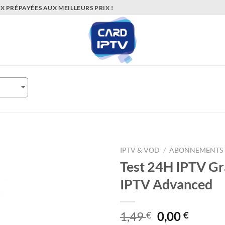
 PRÉPAYÉES AUX MEILLEURS PRIX !
IPTV & VOD
/
ABONNEMENTS 
Test 24H IPTV Gr
IPTV Advanced
Ajouter
à la liste
de
Le
Le
1,49
0,00
€
€
souhaits