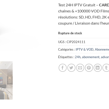
prix
prix
Test 24H IPTV Gratuit –
CARD
initial
actuel
chaînes & +100000 VOD Films e
était :
est :
résolutions: SD, HD, FHD, 2K e
1,49 €.
0,00 €.
coupure / Livraison dans l’heu
Rupture de stock
UGS :
CIP2024111
Catégories :
IPTV & VOD
,
Abonneme
Étiquettes :
24h
,
abonnement
,
adva