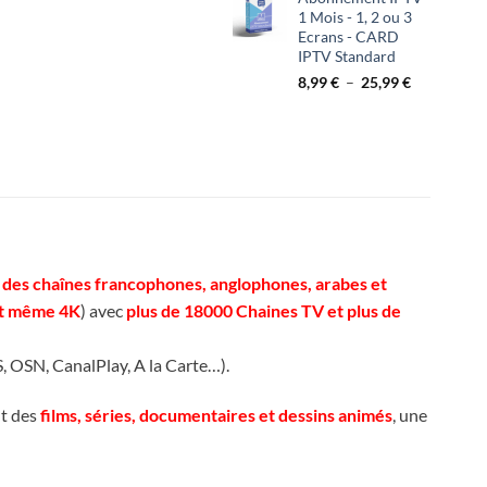
prix :
1 Mois - 1, 2 ou 3
32,99 €
Ecrans - CARD
à
IPTV Standard
89,99 €
Plage
8,99
€
–
25,99
€
de
prix :
8,99 €
à
25,99 €
des chaînes francophones, anglophones, arabes et
et même 4K
) avec
plus de 18000 Chaines TV et plus de
 OSN, CanalPlay, A la Carte…).
nt des
films, séries, documentaires et dessins animés
, une