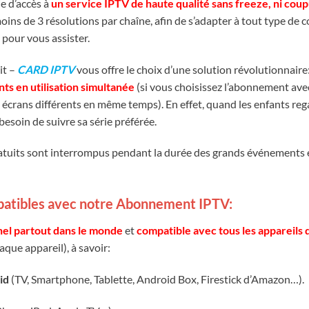
ie d’accès à
un service IPTV de haute qualité sans freeze, ni cou
ns de 3 résolutions par chaîne, afin de s’adapter à tout type de co
pour vous assister.
it –
CARD IPTV
vous offre le choix d’une solution révolutionnaire
nts en utilisation simultanée
(si vous choisissez l’abonnement avec
 écrans différents en même temps). En effet, quand l
es enfants reg
b
esoin de suivre sa série préférée.
atuits sont interrompus pendant la durée des grands événements 
atibles avec notre Abonnement IPTV:
nel partout dans le monde
et
compatible avec tous les appareils 
aque appareil), à savoir
:
id
(TV, Smartphone, Tablette, Android Box, Firestick d’Amazon…).