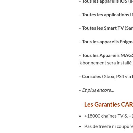
–
Tous les appareils iOS
(i
–
Toutes les application
–
Toutes les Smart TV
(Sam
–
Tous les appareils Enig
–
Tous les Appareils MAG
l’abonnement sera installé.
–
Consoles
(Xbox, PS4 via 
–
Et plus encore…
Les Garanties CAR
+18000 chaînes TV & +1
Pas de freeze ni coupure